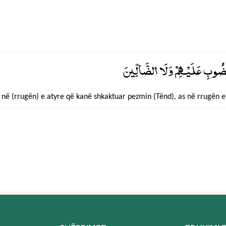
ْضُوبِ عَلَيْهِمْ وَلَا الضَّالِّينَ
o në (rrugën) e atyre që kanë shkaktuar pezmin (Tënd), as në rrugën 