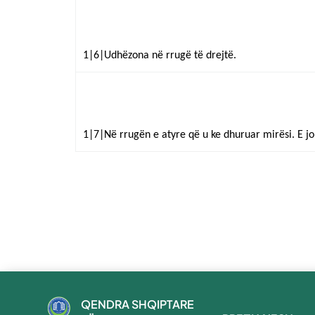
1|6|Udhëzona në rrugë të drejtë.
1|7|Në rrugën e atyre që u ke dhuruar mirësi. E j
QENDRA SHQIPTARE