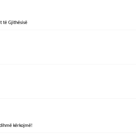
t të Gjithësisë
ndihmë kërkojmë!