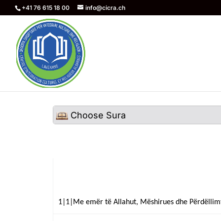
+41 76 615 18 00
info@cicra.ch
Choose Sura
1|1|Me emër të Allahut, Mëshirues dhe Përdëllim