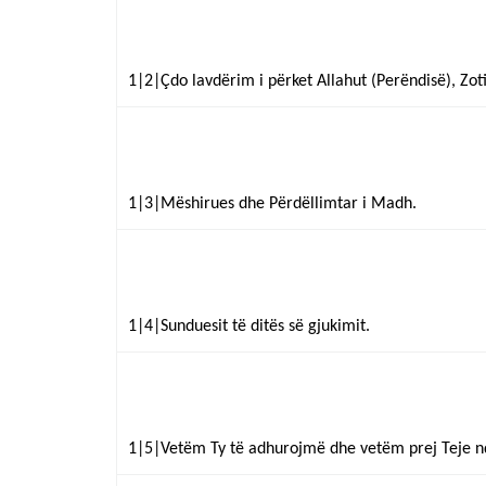
1|2|Çdo lavdërim i përket Allahut (Perëndisë), Zoti
1|3|Mëshirues dhe Përdëllimtar i Madh.
1|4|Sunduesit të ditës së gjukimit.
1|5|Vetëm Ty të adhurojmë dhe vetëm prej Teje 