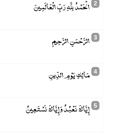
الْحَمْدُ لِلَّهِ رَبِّ الْعَالَمِينَ
2
الرَّحْمَنِ الرَّحِيمِ
3
مَالِكِ يَوْمِ الدِّينِ
4
إِيَّاكَ نَعْبُدُ وَإِيَّاكَ نَسْتَعِينُ
5