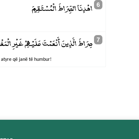
اهْدِنَا الصِّرَاطَ الْمُسْتَقِيمَ
6
صِرَاطَ الَّذِينَ أَنْعَمْتَ عَلَيْهِمْ غَيْرِ الْمَغ
7
e atyre që janë të humbur!